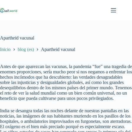
Saltar
al
contenido
Apartheid vacunal
Inicio
blog (es)
Apartheid vacunal
Antes de que aparezcan las vacunas, la pandemia “fue” una tragedia de
enormes proporciones, sería mucho peor si nos negamos a enfrentar los
hechos incómodos que ha descubierto: las verdades desagradables
sobre las injusticias y desigualdades globales, así como los grandes
desequilibrios dentro de los mismos países del primer mundo. Tenemos
el reto de ver la salud mundial como un bien común universal, no un
beneficio que pueda cultivarse para unos pocos privilegiados.
India se desangra todas las noches delante de nuestras pantallas en las
noticias, las imágenes de sus habitantes muriendo en los pasillos de los
hospitales, o ambulatorios improvisados en furgonetas, son aterradoras.
El oxígeno es el bien más preciado porqué es especialmente escaso.
Las cifras actuales de casos han superado con creces la primera ola del